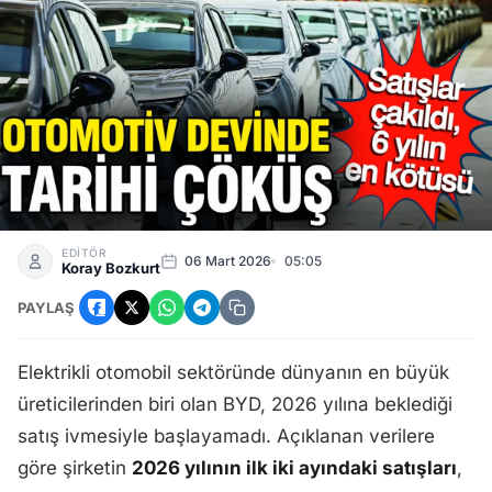
BYD Alarm Verdi! Satışlar %36 Çakıldı, Çinli Rakipler Pazarı
EDİTÖR
06 Mart 2026
05:05
Koray Bozkurt
PAYLAŞ
Elektrikli otomobil sektöründe dünyanın en büyük
üreticilerinden biri olan BYD, 2026 yılına beklediği
satış ivmesiyle başlayamadı. Açıklanan verilere
göre şirketin
2026 yılının ilk iki ayındaki satışları
,