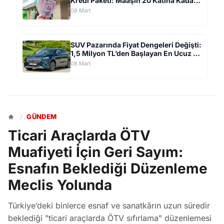
Kredi Paketi: Maaşın 20 Katına Kadar
Anında Nakit!
08 Mart
SUV Pazarında Fiyat Dengeleri Değişti:
1,5 Milyon TL’den Başlayan En Ucuz 19
Model Listelendi
08 Mart
/
GÜNDEM
Ticari Araçlarda ÖTV
Muafiyeti İçin Geri Sayım:
Esnafın Beklediği Düzenleme
Meclis Yolunda
Türkiye’deki binlerce esnaf ve sanatkârın uzun süredir
beklediği "ticari araçlarda ÖTV sıfırlama" düzenlemesi