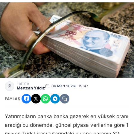
Mevduat Faizinde Son Durum: Bu 6 Banka 1 Milyon Liraya 2
EDİTÖR
06 Mart 2026
19:47
Mertcan Yıldız
PAYLAŞ
Yatırımcıların banka banka gezerek en yüksek oranı
aradığı bu dönemde, güncel piyasa verilerine göre 1
milyon Türk Lirası tutarındaki bir ana paranın 32